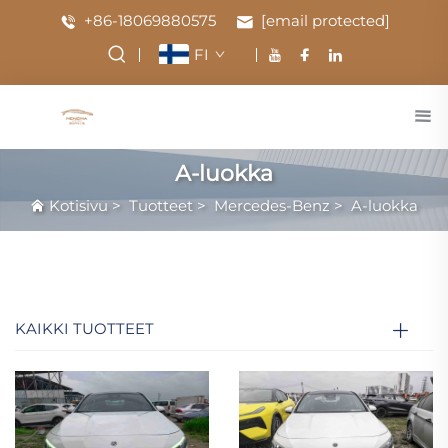
+86-18069880575
[email protected]
FI
A-luokka
Kotisivu
>
Tuotteet
>
Mercedes-Benz
>
A-luokka
KAIKKI TUOTTEET