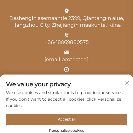
Deshengin asemaantie 2399, Qiantangin alue,
Hangzhou City, Zhejiangin maakunta, Kiina
+86-18069880575
[email protected]
Aika: klo 9.00–18.00
We value your privacy
We use cookies and similar tools to provide our services.
If you don't want to accept all cookies, click Personalize
cookies.
Tekijänoikeus © 2025 Hangzhou Guangji Automobile
Accept all
Service Co., Ltd. -
Tietosuojakäytäntö
Personalize cookies
Tuotteet
Palvelut
Meistä
Ota yhteyttä