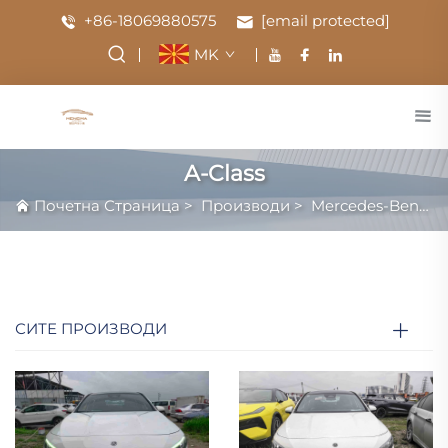
+86-18069880575
[email protected]
MK
A-Class
Почетна Страница
>
Производи
>
Mercedes-Benz
>
СИТЕ ПРОИЗВОДИ