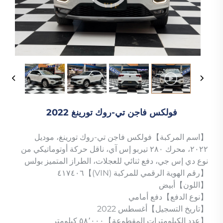
فولكس فاجن تي-روك تورينغ 2022
【اسم المركبة】فولكس فاجن تي-روك تورينغ، موديل
٢٠٢٢، محرك ٢٨٠ تيربو إس آي، ناقل حركة أوتوماتيكي من
نوع دي إس جي، دفع ثنائي للعجلات، الطراز المتميز بولس
【رقم الهوية الرقمي للمركبة (VIN)】٤١٧٤٠٦
【اللون】أبيض
【نوع الدفع】دفع أمامي
【تاريخ التسجيل】أغسطس 2022
【عدد الكيلومترات المقطوعة】٥٨٬٠٠٠ كيلومتر