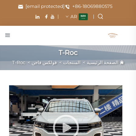
[email protected]
+86-18069880575
AR
T-Roc
الصفحة الرئيسية
>
المنتجات
>
فولكس فاجن
>
T-Roc