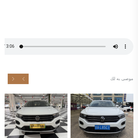
موصى به لك