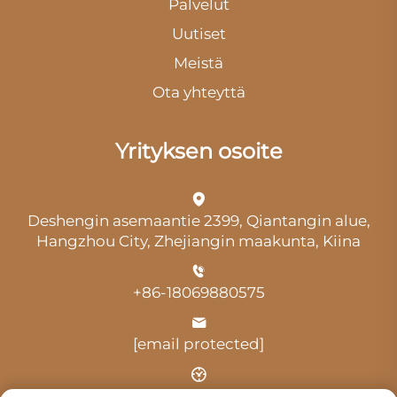
Palvelut
Uutiset
Meistä
Ota yhteyttä
Yrityksen osoite
Deshengin asemaantie 2399, Qiantangin alue,
Hangzhou City, Zhejiangin maakunta, Kiina
+86-18069880575
[email protected]
Aika: klo 9.00–18.00