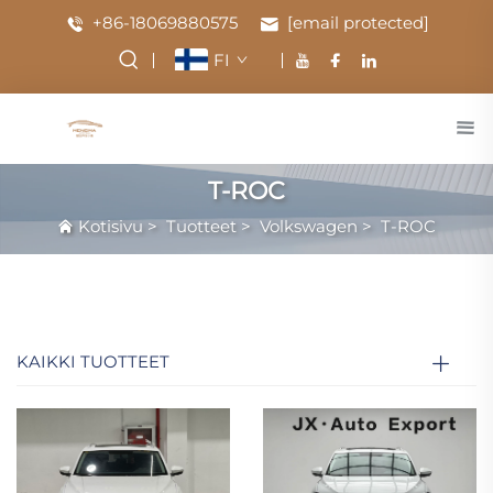
+86-18069880575
[email protected]
FI
T-ROC
Kotisivu
>
Tuotteet
>
Volkswagen
>
T-ROC
KAIKKI TUOTTEET