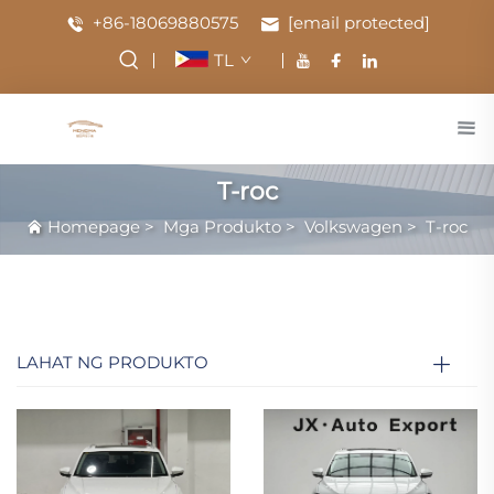
+86-18069880575
[email protected]
TL
T-roc
Homepage
>
Mga Produkto
>
Volkswagen
>
T-roc
LAHAT NG PRODUKTO