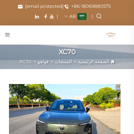
[email protected]
+86-18069880575
AR
XC70
الصفحة الرئيسية
>
المنتجات
>
فولفو
>
XC70