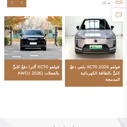
موصى به لك
فولفو XC70 2026 بلس دفعٌ
فولفو XC70 ألترا دفعٌ كليٌّ
كليٌّ بالطاقة الكهربائية
بالعجلات (AWD) 2026
المدمجة