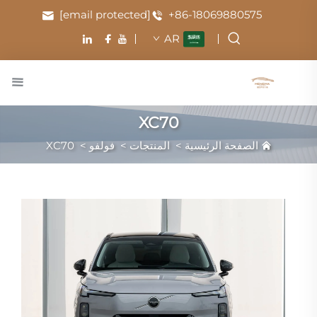
[email protected]
+86-18069880575
AR
XC70
الصفحة الرئيسية
>
المنتجات
>
فولفو
>
XC70