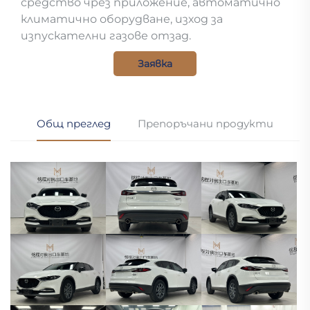
средство чрез приложение, автоматично
климатично оборудване, изход за
изпускателни газове отзад.
Заявка
Общ преглед
Препоръчани продукти