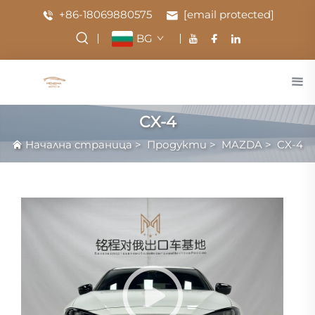
+86-18069880575
[email protected]
BG
CX-4
Начална страница
>
Продукти
>
MAZDA
>
CX-4