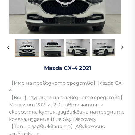
Mazda CX-4 2021
【Име на превозното средство】Mazda CX-
4
【Конфигурация на превозното средство】
Модел от 2021 г., 2,0L, автоматична
скоростна кутия, задвижване на предните
колела, издание Blue Sky Discovery
【Тип на задвижването】Двуколесно
задвижване