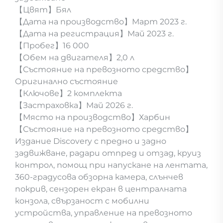
【Цвят】Бял
【Дата на производство】Март 2023 г.
【Дата на регистрация】Май 2023 г.
【Пробег】16 000
【Обем на двигателя】2,0 л
【Състояние на превозното средство】
Оригинално състояние
【Ключове】2 комплекта
【Застраховка】Май 2026 г.
【Място на производство】Харбин
【Състояние на превозното средство】
Издание Discovery с предно и задно
задвижване, радари отпред и отзад, круиз
контрол, помощ при напускане на лентата,
360-градусова обзорна камера, слънчев
покрив, сензорен екран в централната
конзола, свързаност с мобилни
устройства, управление на превозното