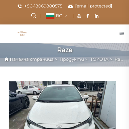
+86-18069880575
[email protected]
BG
Raze
Начална страница
>
Продукти
>
TOYOTA
>
Raze