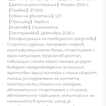
【Дата на регистрация】Януари 2022 г.
【Пробег】37 000
【Обем на двигателя】1,2T
【Произход】Харбин
【Ключове】2 комплекта
【Застраховка】Декември 2026 г.
【Конфигурация на превозното средство】
Спортно издание, панорамен покрив,
мултифункционален волан, стартиране с
едно натискане, безключов достъп,
навигация с голям екран, камера за задно
виждане, предупреждение за колизия,
адаптивен круиз контрол с пълна скорост,
помощ за поддържане на лентата,
електрически странични огледала,
автоматично стартиране и спиране,
автоматично паркиране, мониторинг на
налягането в гумите, изход за