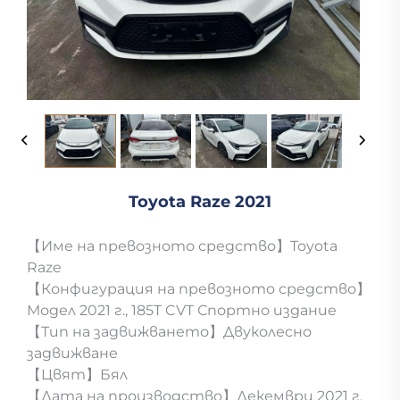
Toyota Raze 2021
【Име на превозното средство】Toyota
Raze
【Конфигурация на превозното средство】
Модел 2021 г., 185T CVT Спортно издание
【Тип на задвижването】Двуколесно
задвижване
【Цвят】Бял
【Дата на производство】Декември 2021 г.