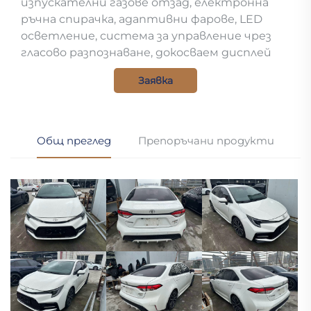
изпускателни газове отзад, електронна
ръчна спирачка, адаптивни фарове, LED
осветление, система за управление чрез
гласово разпознаване, докосваем дисплей
Заявка
Общ преглед
Препоръчани продукти