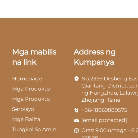
Mga mabilis
Address ng
na link
Kumpanya
Homepage
No.2399 Desheng Eas
Qiantang District, L
Mga Produkto
ng Hangzhou, Lalawi
Mga Produkto
Zhejiang, Tsina
Serbisyo
+86-18069880575
Mga Balita
[email protected]
Tungkol Sa Amin
Oras: 9:00 umaga - 6:
hapon