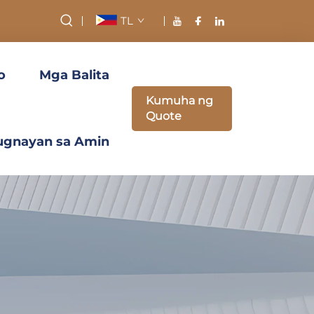
TL
o
Mga Balita
Kumuha ng
Quote
ugnayan sa Amin