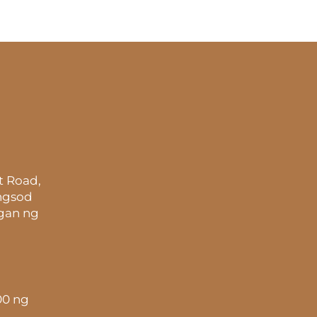
t Road,
ungsod
gan ng
00 ng