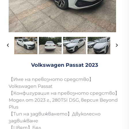
Volkswagen Passat 2023
【Име на превозното средство】
Volkswagen Passat
【Конфигурация на превозното средство】
Модел от 2023 г., 280TSI DSG, версия Beyond
Plus
【Тип на задвижването】Двуколесно
задвижване
【Цвят】Бял