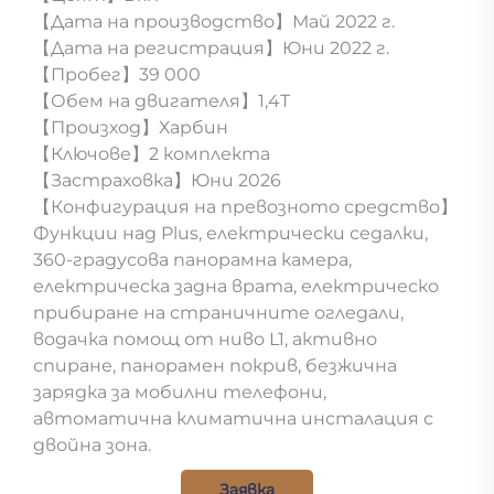
【Дата на производство】Май 2022 г.
【Дата на регистрация】Юни 2022 г.
【Пробег】39 000
【Обем на двигателя】1,4T
【Произход】Харбин
【Ключове】2 комплекта
【Застраховка】Юни 2026
【Конфигурация на превозното средство】
Функции над Plus, електрически седалки,
360-градусова панорамна камера,
електрическа задна врата, електрическо
прибиране на страничните огледали,
водачка помощ от ниво L1, активно
спиране, панорамен покрив, безжична
зарядка за мобилни телефони,
автоматична климатична инсталация с
двойна зона.
Заявка