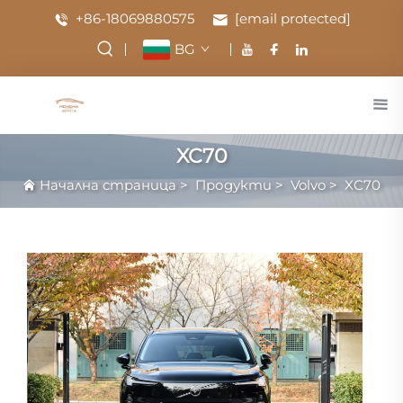
+86-18069880575
[email protected]
BG
XC70
Начална страница
>
Продукти
>
Volvo
>
XC70