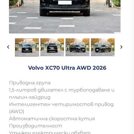
Volvo XC70 Ultra AWD 2026
Приводна група
1,5-литров двигател с турбоподаване и
плъгин-хайдрид
Интелигентен четиримостов привод
(AWD)
Автоматична скоростна кутия
Производителност
Удължен електрически обхват