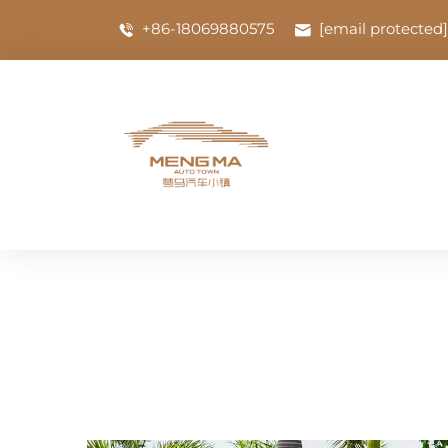
+86-18069880575
[email protected]