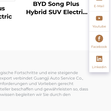
BYD Song Plus
E-Mail
us
Hybrid SUV Electric
tric
605km Reichweite
Youtube
Facebook
Linkedin
ogische Fortschritte und eine steigende
xport verbindet Guangji Auto Service Co.,
 Anforderungen und Vorlieben gerecht
ller beschaffen und gewährleisten so, dass
issen begleiten wir Sie durch den