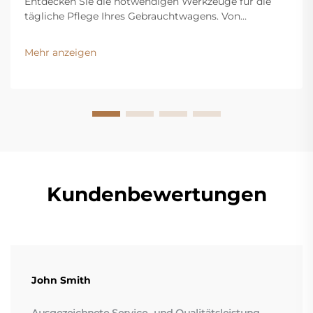
Entdecken Sie die notwendigen Werkzeuge für die
tägliche Pflege Ihres Gebrauchtwagens. Von
Handwerkzeugen über Reifen- bis hin zu
Flüssigkeitspflege – halten Sie Ihr Fahrzeug
Mehr anzeigen
reibungslos im Betrieb. Holen Sie sich jetzt die
vollständige Checkliste.
Kundenbewertungen
John Smith
Ausgezeichnete Service- und Qualitätsleistung