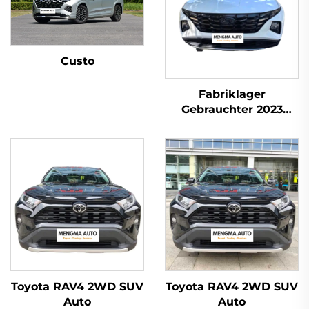
Custo
Fabriklager
Gebrauchter 2023
Tucson SUV mit
Automatikgetriebe,
Turbo-Motor,
Linkslenkung, R19-
Reifen, Stoffsitze,
Versandfertig
Toyota RAV4 2WD SUV
Toyota RAV4 2WD SUV
Auto
Auto