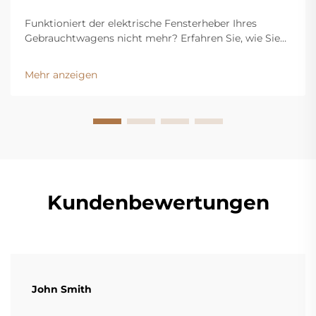
Funktioniert der elektrische Fensterheber Ihres
Gebrauchtwagens nicht mehr? Erfahren Sie, wie Sie
kostspielige Reparaturen vermeiden, indem Sie
häufige Bedienungsfehler vermeiden. Entdecken Sie
Mehr anzeigen
jetzt die 3 entscheidenden Gewohnheiten, um Ihr
Fahrzeug zu schützen.
Kundenbewertungen
John Smith