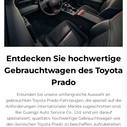
Entdecken Sie hochwertige
Gebrauchtwagen des Toyota
Prado
Erkunden Sie unsere umfangreiche Auswahl an
gebrauchten Toyota Prado-Fahrzeugen, die speziell auf die
Anforderungen internationaler Märkte zugeschnitten sind.
Bei Guangji Auto Service Co., Ltd. sind wir darauf
spezialisiert, qualitativ hochwertige Gebrauchtwagen wie
den ikonischen Toyota Prado zu beschaffen, aufzubereiten