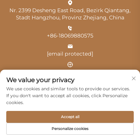
Nr. 2399 Desheng East Road, Bezirk Qiantang,
Stadt Hangzhou, Provinz Zhejiang, China
+86-18069880575
[email protected]
Uhrzeit: 9:00 Uhr-18:00 Uhr
We value your privacy
We use cookies and similar tools to provide our services.
If you don't want to accept all cookies, click Personalize
cookies.
Urheberrecht © 2025 durch Hangzhou Guangji
Accept all
Automobile Service Co., Ltd. -
Datenschutzrichtlinie
Personalize cookies
Produkte
Service
Über Uns
Kontaktieren Sie uns