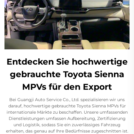
Entdecken Sie hochwertige
gebrauchte Toyota Sienna
MPVs für den Export
Bei Guangji Auto Service Co., Ltd. spezialisieren wir uns
darauf, hochwertige gebrauchte Toyota Sienna MPVs für
internationale Märkte zu beschaffen. Unsere umfassenden
Dienstleistungen umfassen Aufbereitung, Zertifizierung
und Logistik, sodass Sie ein zuverlässiges Fahrzeug
erhalten, das genau auf Ihre Bedürfnisse zugeschnitten ist.