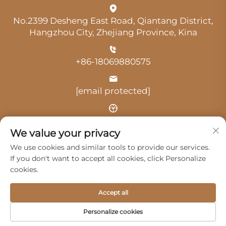
No.2399 Desheng East Road, Qiantang District,
Hangzhou City, Zhejiang Province, Kina
+86-18069880575
[email protected]
Vrijeme: 9:00-18:00
We value your privacy
We use cookies and similar tools to provide our services.
If you don't want to accept all cookies, click Personalize
cookies.
Autorska prava © 2025. Hangzhou Guangji Automobile
Accept all
Service Co., Ltd. -
Politika privatnosti
Personalize cookies
Proizvodi
Usluge
O nama
Kontaktiraj nas