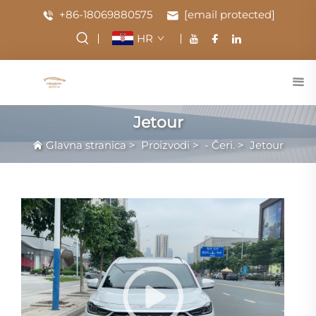
+86-18069880575
[email protected]
HR
Jetour
Glavna stranica
>
Proizvodi
>
- Čeri.
>
Jetour