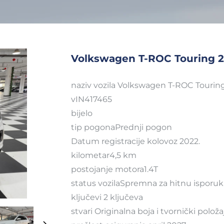
Volkswagen T-ROC Touring 
naziv vozila Volkswagen T-ROC Tourin
vIN417465
bijelo
tip pogonaPrednji pogon
Datum registracije kolovoz 2022.
kilometar4,5 km
postojanje motora1.4T
status vozilaSpremna za hitnu isporu
ključevi 2 ključeva
stvari Originalna boja i tvornički položa