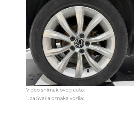
Video snimak ovog auta:
1. za Svaka oznaka vozila: