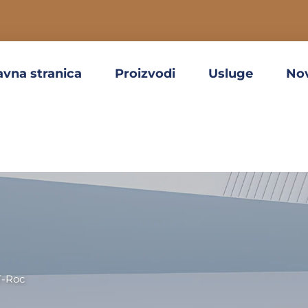
avna stranica
Proizvodi
Usluge
No
T-Roc