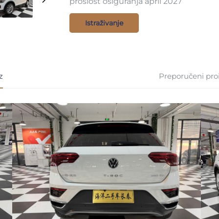
prošlost osiguranja april 2027
Istraživanje
z
Preporučeni pro