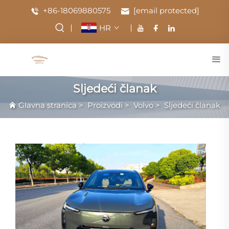
+86-18069880575
[email protected]
HR
Sljedeći članak
Glavna stranica
>
Proizvodi
>
Volvo
>
Sljedeći članak