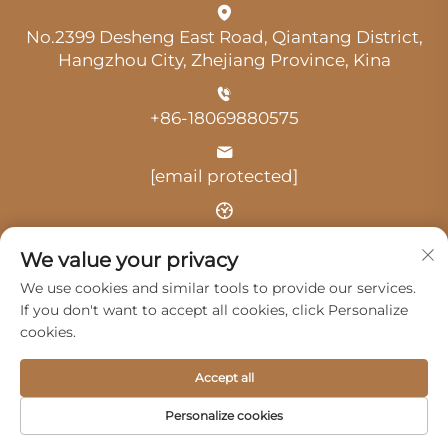
No.2399 Desheng East Road, Qiantang District,
Hangzhou City, Zhejiang Province, Kina
+86-18069880575
[email protected]
Vrijeme: 9:00-18:00
We value your privacy
We use cookies and similar tools to provide our services.
If you don't want to accept all cookies, click Personalize
cookies.
Autorska prava © 2025. Hangzhou Guangji Automobile
Accept all
Service Co., Ltd. -
Politika privatnosti
Personalize cookies
Proizvodi
Usluge
O nama
Kontaktiraj nas