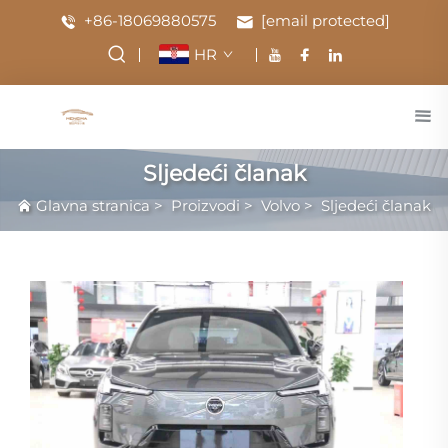
+86-18069880575
[email protected]
HR
Sljedeći članak
Glavna stranica
>
Proizvodi
>
Volvo
>
Sljedeći članak