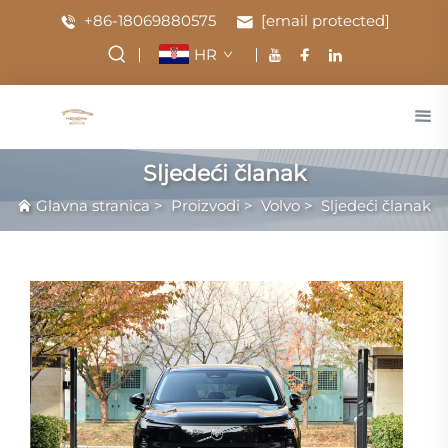
+86-18069880575
[email protected]
HR
Sljedeći članak
Glavna stranica
>
Proizvodi
>
Volvo
>
Sljedeći članak