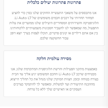
פתרונות פתרונות יעילים כלכלית
אנו מתבססים על משאבי התעשייה החזקים שלנו בסין כדי להציע
תמחור תחרותי על רכבים חכמים משומשים של Li Auto L7.
הלוגיסטיקה והשירותים המסחריים היעילים שלנו ממזערים את עלות
התפעול, מה שמאפשר לנו להעביר חסכונות משמעותיים ללקוחותינו.
בין אם אתם דילרים או קונים פרטיים, תוכלו לצפות בערך יוצא דופן
עבור ההשקעה שלכם.
מסירה עולמית חלקה
באמצעות מתקני הפעילות והרשת הלוגיסטית המתקדמת שלנו, אנו
מבטיחים שרכב Li Auto L7 החכם המשומש יגיע אליך עד הבית
בצורה בטוחה ובזמן. הצוות המוקדן שלנו מנהל את כל תהליך הייצוא,
מההכנה התיעודית ועד למשלוח, ומאפשר לך להתמקד בצרכים
העסקיים או האישיים שלך ללא כל טרחה.