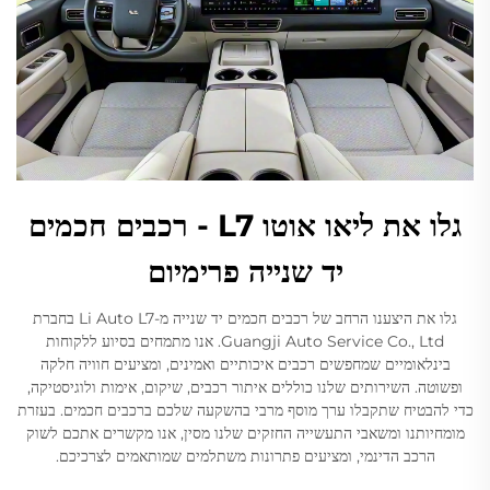
גלו את ליאו אוטו L7 - רכבים חכמים
יד שנייה פרימיום
גלו את היצענו הרחב של רכבים חכמים יד שנייה מ-Li Auto L7 בחברת
Guangji Auto Service Co., Ltd. אנו מתמחים בסיוע ללקוחות
בינלאומיים שמחפשים רכבים איכותיים ואמינים, ומציעים חוויה חלקה
ופשוטה. השירותים שלנו כוללים איתור רכבים, שיקום, אימות ולוגיסטיקה,
כדי להבטיח שתקבלו ערך מוסף מרבי בהשקעה שלכם ברכבים חכמים. בעזרת
מומחיותנו ומשאבי התעשייה החזקים שלנו מסין, אנו מקשרים אתכם לשוק
הרכב הדינמי, ומציעים פתרונות משתלמים שמותאמים לצרכיכם.