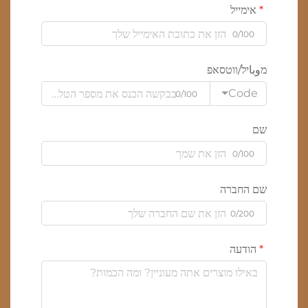
אימייל
0/100
מوباיל/ווטסאפ
Code
0/100
שם
0/100
שם החברה
0/200
הודעה