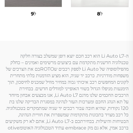
ל8
ל9
ה-Li Auto L7 הוא רכב חכם יוצא דופן שמשלב בצורה חלקה
טכנולוגיה חדשנית מתקדמת עם ביצועים מרשימים ואמינים – כחלק
מהפילוסופיה של Li Auto לספק רכבים שROTOבם את הצרכים של
משפחות מודרניות. כרכב יד שניה, הוא מציע הזדמנות בלתי מתחרית
לקונים המחפשים רכב איכותי גבוה במחיר מוזיל שמכניס לחיסכון, תוך
הימנעות מניפלו הגדול בשווי האופייני למודלים חדשים. בבחירת
הרכבים החכמים שלנו מדגם Li Auto L7, אנו מבצעים אבחון מיוחד
על תא הנהג החכם ומערכות העזר לנהיגה במסגרת הבדיקה שלנו בת
120 נקודות, שהיא חובה עבור רכבים יד שניה שמתמקדים בטכנולוגיה.
כל רכב מצויד בתכונות מתקדמות שמשפרות את חוויית הנהיגה,
הבטיחות והיעילות. בבחירתכם ב-Li Auto L7, אתם לא רק משקיעים
ברכב אמין, אלא גם מק embrace עתיד הטכנולוגיה האוטומotive