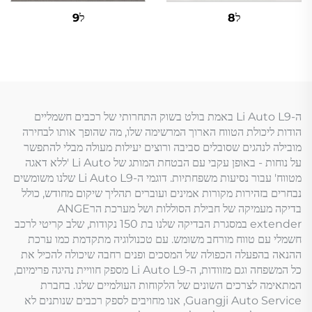
ל8
ל9
ה-Li Auto L9 באמת בולט בשוק התחרותי של רכבים חשמליים
הודות ליכולת הטווח הארוך המרשימה שלו, מה שהופך אותו לבחירה
מובילה לנהגים שסובלים סביבה ורוצים יעילות מעולה מבלי להתפשר
על נוחות - באופן עקבי עם הבטחת המותג של Li Auto 'ללא דאגה
מטווח' עבור נסיעות משפחתיות. דוגמי ה-Li Auto L9 שלנו משומשים
נבחרים בזהירות מקורות אמינים ועוברים תהליך שיקום מחודש, כולל
בדיקה מעמיקה של חבילת הסוללות ושל מערכת הרANGE
extender במסגרת הבדיקה שלנו בת 150 נקודות, שלב קריטי לרכב
חשמלי עם טווח מורחב משומש. עם טכנולוגיה מתקדמת כמו ערכת
ההנאה בהפעלה הכפולה של המסכים ופנים רחבה שיכולה להכיל את
כל המשפחה וגם מזוודות, ה-Li Auto L9 מספק חוויית נהיגה פרימיום,
המתאימה לצרכים השונים של הלקוחות העולמיים שלנו. בחברת
Guangji Auto Service, אנו מחויבים לספק רכבים שנותנים לא