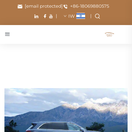
[email protected]
+86-18069880575
IW