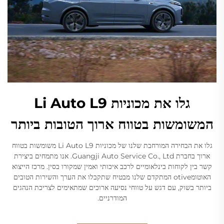
גלו את מכוניות Li Auto L9
המשומשות בטווח ארוך הטובות ביותר
גלו את הבחירה המורחבת שלנו של מכוניות Li Auto L9 משומשות בטווח
ארוך בחברת Guangji Auto Service Co., Ltd. אנו מתמחים ביצירת
קשר בין לקוחות בינלאומיים לרכב איכותי ואמין שמקורו בסין. מרכז הייצוא
האוטומotive המתקדם שלנו מבטיח שתקבלו את הערך והשירות הטובים
ביותר בשוק, עם דגש על טווחי נסיעה ארוכים שמתאימים לצריכת הנהגים
המודרניים.