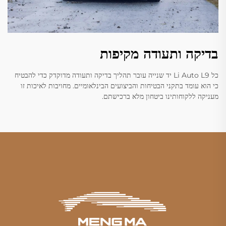
בדיקה ותעודה מקיפות
כל Li Auto L9 יד שנייה עובר תהליך בדיקה ותעודה מדוקדק כדי להבטיח
כי הוא עומד בתקני הבטיחות והביצועים הבינלאומיים. מחויבות לאיכות זו
מעניקה ללקוחותינו ביטחון מלא ברכישתם.