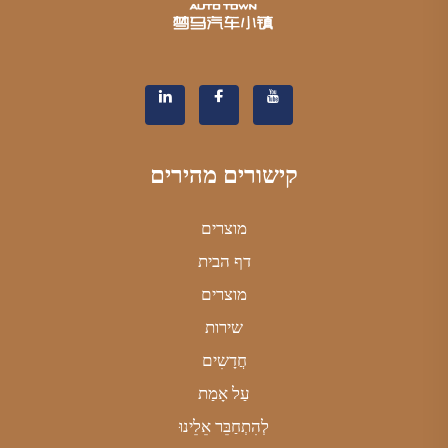
קישורים מהירים
מוצרים
דף הבית
מוצרים
שירות
חֲדָשִים
עַל אָמַת
לְהִתְחַבֵּר אֵלֵינוּ