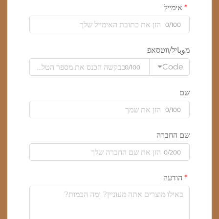
אימייל
0/100
מوباיל/ווטסאפ
Code
0/100
שם
0/100
שם החברה
0/200
הודעה