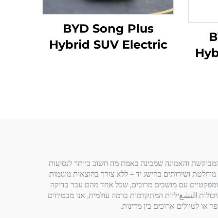
BYD Song Plus
B
Hybrid SUV Electric
Hyb
טווח 605 ק"מ
תאם לצרכים הייחודיים של המשפחה, Guangji Auto Service Co., Ltd. היא השותפה המבוקשת והאמינה שמבינה באמת מה חשוב ביותר לנסיעות
חלטת ושירותים בהישג יד – ללא צורך בהוצאות מוגזמות
 ומבוקר של רכבי משפחה משומשים מסין, החל מSUV-ים רחבים ועד לסדנים קומפקטיים עם מושבים מרובים, שכל אחד מהם עבר בדיקה
נו והיכולות التشغיליות המתקדמות ברמה עולמית, אנו מבטיחים
 או לטיולים ארוכים בין מדינות.