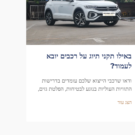
באילו תקני תיוג על רכבים יובא
למה 
לעמוד?
סיני
בתדי
ודאו שרכבי הייצוא שלכם עומדים בדרישות
התוויות העוליות בנוגע לבטיחות, הפלטת גזים,
פריקה
שפה ומוצא. הסירו עיכובים יקרים – הורידו
חשמלי
הצג עוד
עכשיו את רשימת התיקוף המלאה.
איך ה
הצג עו
החיים