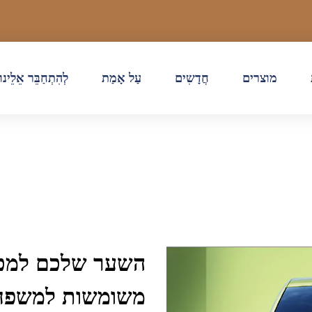
מוצרים
חֲדָשִים
עַל אָמַת
לְהִתְחַבֵּר אֵלֵינוּ
השער שלכם למכוני
משומשות למשפח