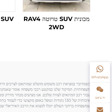
מכונית SUV טויוטה RAV4
V
2WD
WhatsApp
משפחתיות. המיקוד שלנו במקטע רכבי משפחה אומר שאנחנו מ
ווי צ'אט
איכותית של 130 נקודות וטופל באופן מקצועי כד
שמשפחות ברחבי העולם יוכלו למצוא את הרכב האידיאלי שמתאים