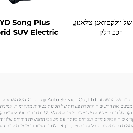
SU של וולקסוואגן טלאגון,
YD Song Plus
רכב דלק
rid SUV Electric
כשמדובר במציאת רכב משומש מושלם שמו
בינים את החשיבות החסרת פשרות של תכונות בטיחות מתקדמות, אמינות מו
עבור רכב המתאים לצוות שלכם. אנו מציעים מבחר מדויק
י לעמוד בתקני איכות הבינלאומיים הגבוהים ביותר. עם משאבי התעשייה החזקים של
 גם לתקציב וגם לסגנון החיים, בין אם לצורך נסיעות יומיומיות לבית הספר