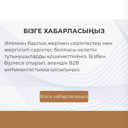
БІЗГЕ ХАБАРЛАСЫҢЫЗ
Әлемнің барлық жерінен серіктестер мен
жергілікті серіктес болғысы келетін
тұтынушыларды қошеметтейміз. Бізбен
бірлесе отырып, әлемдік B2B
ынтымақтастыққа қосылыңыз.
Бізге хабарласыңыз