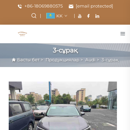
+86-18069880575
[email protected]
KK
3-сұрақ
Басты бет
>
Продукциялар
>
Audi
>
3-сұрақ