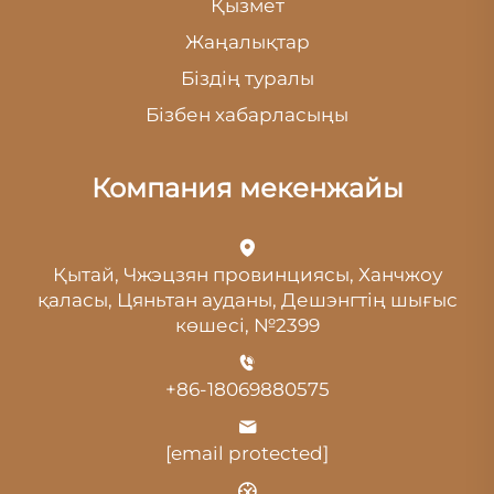
Қызмет
Жаңалықтар
Біздің туралы
Бізбен хабарласыңы
Компания мекенжайы
Қытай, Чжэцзян провинциясы, Ханчжоу
қаласы, Цяньтан ауданы, Дешэнгтің шығыс
көшесі, №2399
+86-18069880575
[email protected]