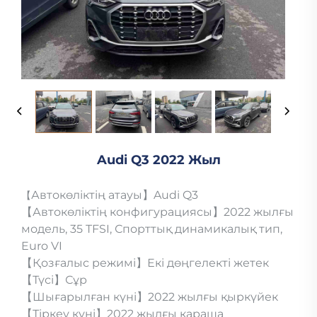
Audi Q3 2022 Жыл
Автокөліктің атауы】Audi Q3
【
【Автокөліктің конфигурациясы】2022 жылғы
модель, 35 TFSI, Спорттық динамикалық тип,
Euro VI
【Қозғалыс режимі】Екі дөңгелекті жетек
【Түсі】Сұр
【Шығарылған күні】2022 жылғы қыркүйек
【Тіркеу күні】2022 жылғы қараша