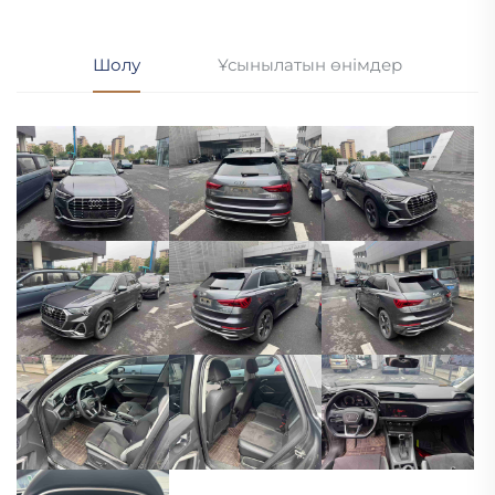
Шолу
Ұсынылатын өнімдер