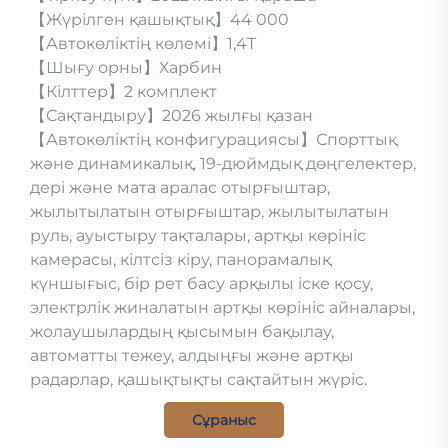
【Жүрілген қашықтық】44 000
【Автокөліктің көлемі】1,4T
【Шығу орны】Харбин
【Кілттер】2 комплект
【Сақтандыру】2026 жылғы қазан
【Автокөліктің конфигурациясы】Спорттық
және динамикалық, 19-дюймдық дөңгелектер,
дері және мата аралас отырғыштар,
жылытылатын отырғыштар, жылытылатын
руль, ауыстыру тақталары, артқы көрініс
камераcы, кілтсіз кіру, панорамалық
күншығыс, бір рет басу арқылы іске қосу,
электрлік жиналатын артқы көрініс айналары,
жолаушылардың қысымын бақылау,
автоматты тежеу, алдыңғы және артқы
радарлар, қашықтықты сақтайтын жүріс.
Сұраныс