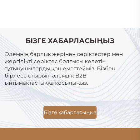
БІЗГЕ ХАБАРЛАСЫҢЫЗ
Әлемнің барлық жерінен серіктестер мен
жергілікті серіктес болғысы келетін
тұтынушыларды қошеметтейміз. Бізбен
бірлесе отырып, әлемдік B2B
ынтымақтастыққа қосылыңыз.
Бізге хабарласыңыз