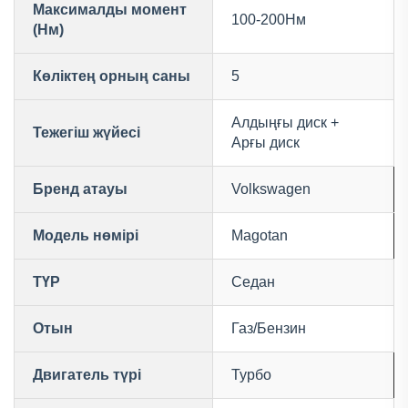
Максималды момент
100-200Нм
(Нм)
Көліктең орның саны
5
Алдыңғы диск +
Тежегіш жүйесі
Арғы диск
Бренд атауы
Volkswagen
Модель нөмірі
Magotan
ТҮР
Седан
Отын
Газ/Бензин
Двигатель түрі
Турбо