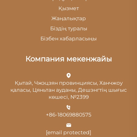
Қызмет
Жаңалықтар
Біздің туралы
Бізбен хабарласыңы
Компания мекенжайы
Қытай, Чжэцзян провинциясы, Ханчжоу
қаласы, Цяньтан ауданы, Дешэнгтің шығыс
көшесі, №2399
+86-18069880575
[email protected]