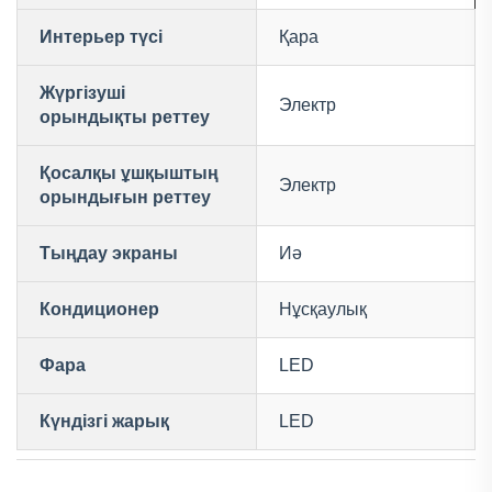
Интерьер түсі
Қара
Жүргізуші
Электр
орындықты реттеу
Қосалқы ұшқыштың
Электр
орындығын реттеу
Тыңдау экраны
Иә
Кондиционер
Нұсқаулық
Фара
LED
Күндізгі жарық
LED