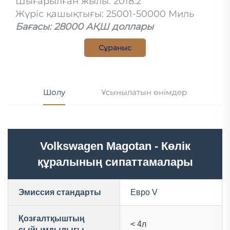
Шығарылған жылы: 2018.2
Жүріс қашықтығы: 25001-50000 Миль
Бағасы: 28000 АҚШ доллары
Сұраныс
Шолу
Ұсынылатын өнімдер
Volkswagen Magotan - Көлік
құралының сипаттамалары
Эмиссия стандарты
Евро V
Қозғалтқыштың
< 4л
сыйымдылығы