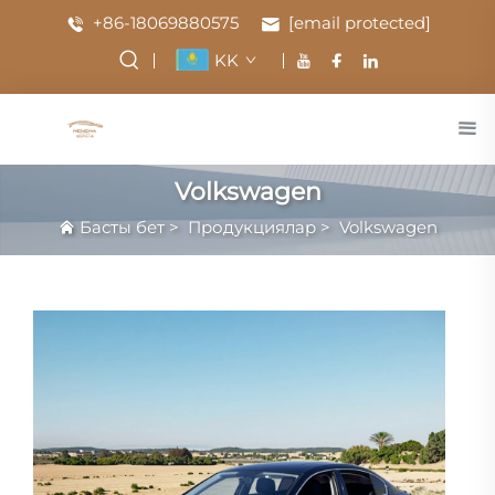
+86-18069880575
[email protected]
KK
Volkswagen
Басты бет
>
Продукциялар
>
Volkswagen