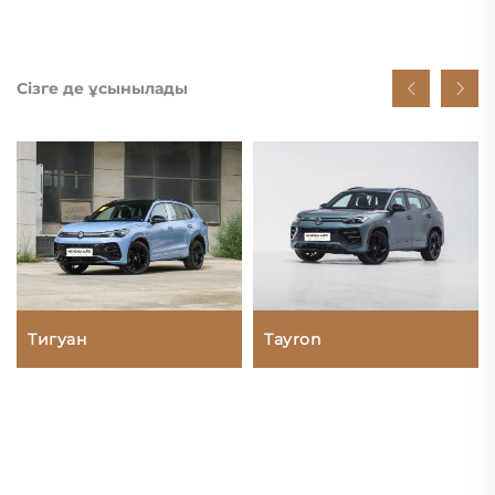
Сізге де ұсынылады
Тигуан
Tayron