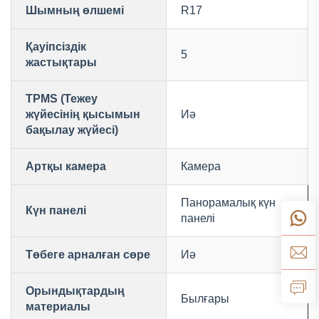
Шымның өлшемі
R17
Қауіпсіздік
5
жастықтары
TPMS (Тежеу
жүйесінің қысымын
Иә
бақылау жүйесі)
Артқы камера
Камера
Панорамалық күн
Күн панелі
панелі
Төбеге арналған сөре
Иә
Орындықтардың
Былғары
материалы