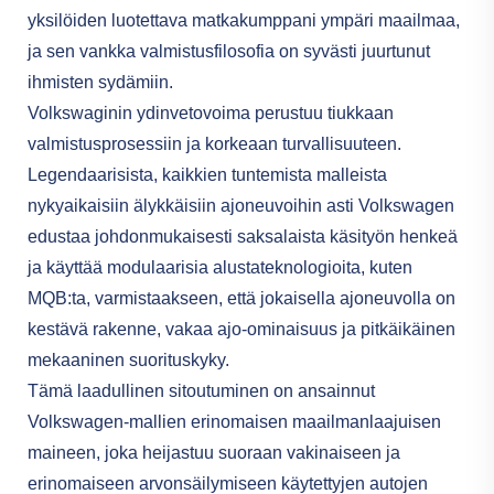
yksilöiden luotettava matkakumppani ympäri maailmaa,
ja sen vankka valmistusfilosofia on syvästi juurtunut
ihmisten sydämiin.
Volkswaginin ydinvetovoima perustuu tiukkaan
valmistusprosessiin ja korkeaan turvallisuuteen.
Legendaarisista, kaikkien tuntemista malleista
nykyaikaisiin älykkäisiin ajoneuvoihin asti Volkswagen
edustaa johdonmukaisesti saksalaista käsityön henkeä
ja käyttää modulaarisia alustateknologioita, kuten
MQB:ta, varmistaakseen, että jokaisella ajoneuvolla on
kestävä rakenne, vakaa ajo-ominaisuus ja pitkäikäinen
mekaaninen suorituskyky.
Tämä laadullinen sitoutuminen on ansainnut
Volkswagen-mallien erinomaisen maailmanlaajuisen
maineen, joka heijastuu suoraan vakinaiseen ja
erinomaiseen arvonsäilymiseen käytettyjen autojen