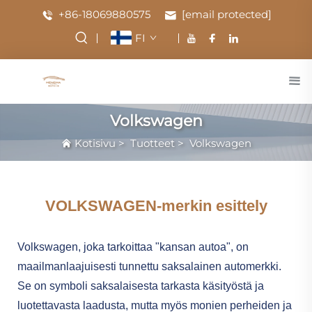
+86-18069880575
[email protected]
FI
Volkswagen
Kotisivu
>
Tuotteet
>
Volkswagen
VOLKSWAGEN-merkin esittely
Volkswagen, joka tarkoittaa "kansan autoa", on
maailmanlaajuisesti tunnettu saksalainen automerkki.
Se on symboli saksalaisesta tarkasta käsityöstä ja
luotettavasta laadusta, mutta myös monien perheiden ja