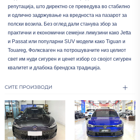
репутација, што директно се преведува во стабилно
и одлично задржување на вредноста на пазарот за
полски возила. Без оглед дали станува збор за
практични и економични семејни лимузини како Jetta
и Passat или популарни SUV модели како Tiguan и
Touareg, Фолксваген на потрошувачите низ целиот
свет им нуди сигурен и ценет избор со својот сигурен
квалитет и длабока брендска традиција.
СИТЕ ПРОИЗВОДИ