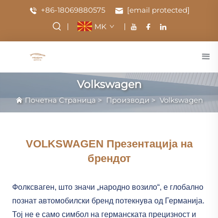
+86-18069880575
[email protected]
MK
Volkswagen
Почетна Страница
>
Производи
>
Volkswagen
VOLKSWAGEN Презентација на
брендот
Фолксваген, што значи „народно возило“, е глобално
познат автомобилски бренд потекнува од Германија.
Тој не е само симбол на германската прецизност и