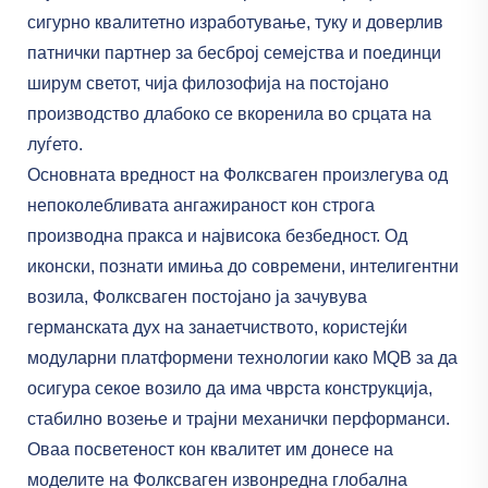
сигурно квалитетно изработување, туку и доверлив
патнички партнер за бесброј семејства и поединци
ширум светот, чија филозофија на постојано
производство длабоко се вкоренила во срцата на
луѓето.
Основната вредност на Фолксваген произлегува од
непоколебливата ангажираност кон строга
производна пракса и највисока безбедност. Од
иконски, познати имиња до современи, интелигентни
возила, Фолксваген постојано ја зачувува
германската дух на занаетчиството, користејќи
модуларни платформени технологии како MQB за да
осигура секое возило да има чврста конструкција,
стабилно возење и трајни механички перформанси.
Оваа посветеност кон квалитет им донесе на
моделите на Фолксваген извонредна глобална