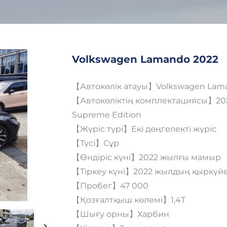
Volkswagen Lamando 2022
【Автокөлік атауы】Volkswagen Lam
【Автокөліктің комплектациясы】2022
Supreme Edition
【Жүріс түрі】Екі дөңгелекті жүріс
【Түсі】Сұр
【Өндіріс күні】2022 жылғы мамыр
【Тіркеу күні】2022 жылдың қыркүйе
【Пробег】47 000
【Қозғалтқыш көлемі】1,4T
【Шығу орны】Харбин