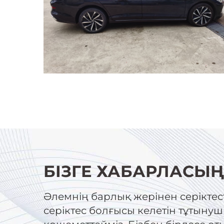
БІЗГЕ ХАБАРЛАСЫ
Әлемнің барлық жерінен серіктест
серіктес болғысы келетін тұтын