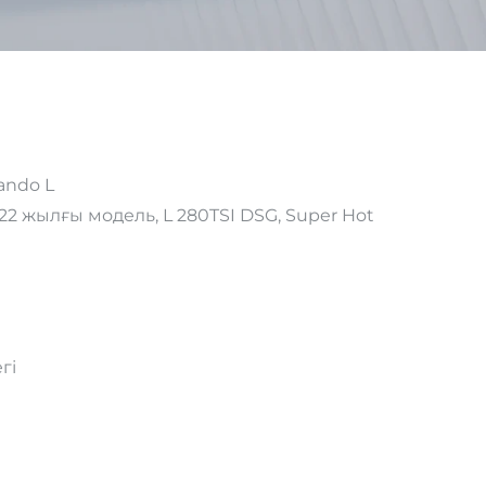
ando L
 жылғы модель, L 280TSI DSG, Super Hot
гі