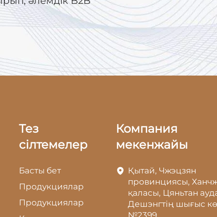
ырып, әлемдік B2B
Тез
Компания
сілтемелер
мекенжайы
Басты бет
Қытай, Чжэцзян
провинциясы, Ханч
Продукциялар
қаласы, Цяньтан ауд
Продукциялар
Дешэнгтің шығыс кө
№2399