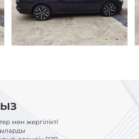
ҢЫЗ
ер мен жергілікті
ушыларды