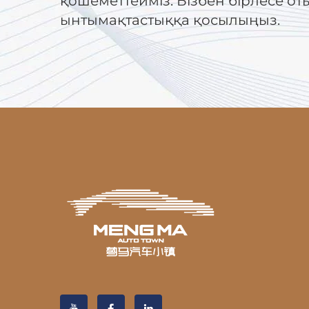
қошеметтейміз. Бізбен бірлесе от
ынтымақтастыққа қосылыңыз.