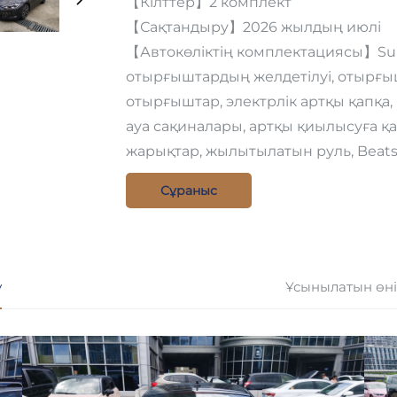
【Кілттер】2 комплект
【Сақтандыру】2026 жылдың июлі
【Автокөліктің комплектациясы】Supe
отырғыштардың желдетілуі, отырғы
отырғыштар, электрлік артқы қапқа,
ауа сақиналары, артқы қиылысуға қа
жарықтар, жылытылатын руль, Beats
Сұраныс
у
Ұсынылатын өн