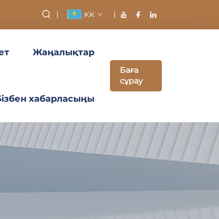
KK
ет
Жаңалықтар
Баға
сұрау
Бізбен хабарласыңы