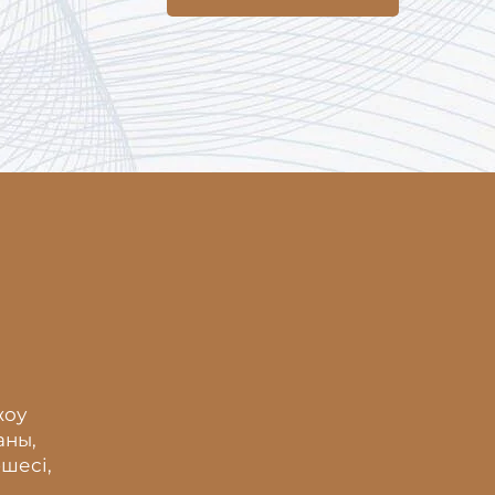
жоу
аны,
шесі,