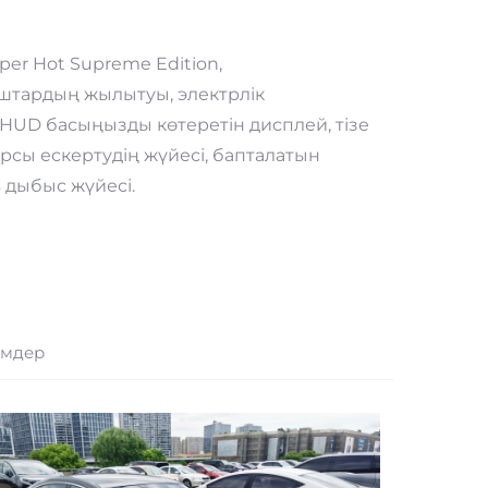
r Hot Supreme Edition,
штардың жылытуы, электрлік
 HUD басыңызды көтеретін дисплей, тізе
рсы ескертудің жүйесі, бапталатын
 дыбыс жүйесі.
імдер