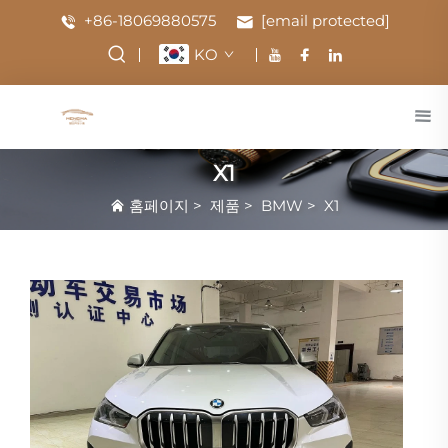
+86-18069880575
[email protected]
KO
X1
홈페이지
>
제품
>
BMW
>
X1