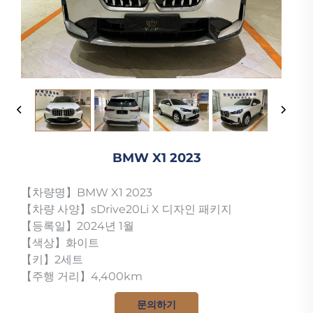
BMW X1 2023
【차량명】BMW X1 2023
【차량 사양】sDrive20Li X 디자인 패키지
【등록일】2024년 1월
【색상】화이트
【키】2세트
【주행 거리】4,400km
문의하기