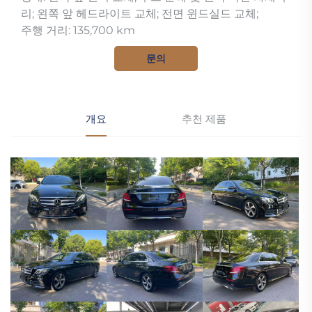
리; 왼쪽 앞 헤드라이트 교체; 전면 윈드실드 교체;
주행 거리: 135,700 km
문의
개요
추천 제품