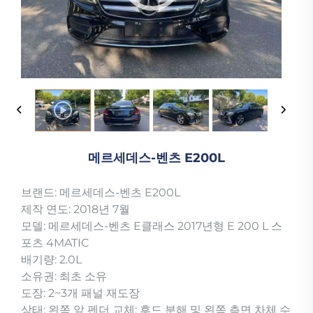
메르세데스-벤츠 E200L
브랜드: 메르세데스-벤츠 E200L
제작 연도: 2018년 7월
모델: 메르세데스-벤츠 E클래스 2017년형 E 200 L 스
포츠 4MATIC
배기량: 2.0L
소유권: 최초 소유
도장: 2~3개 패널 재도장
상태: 왼쪽 앞 펜더 교체; 후드 분해 및 왼쪽 측면 차체 수