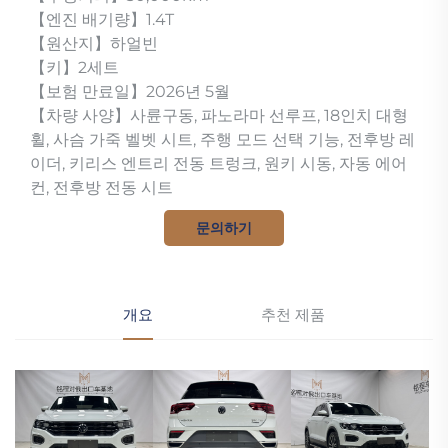
【엔진 배기량】1.4T
【원산지】하얼빈
【키】2세트
【보험 만료일】2026년 5월
【차량 사양】사륜구동, 파노라마 선루프, 18인치 대형
휠, 사슴 가죽 벨벳 시트, 주행 모드 선택 기능, 전후방 레
이더, 키리스 엔트리 전동 트렁크, 원키 시동, 자동 에어
컨, 전후방 전동 시트
문의하기
개요
추천 제품