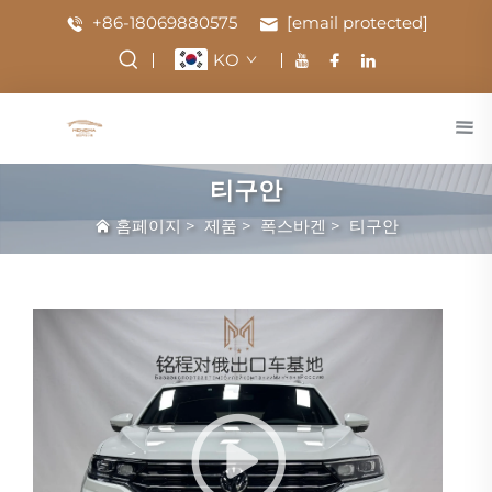
+86-18069880575
[email protected]
KO
티구안
홈페이지
>
제품
>
폭스바겐
>
티구안