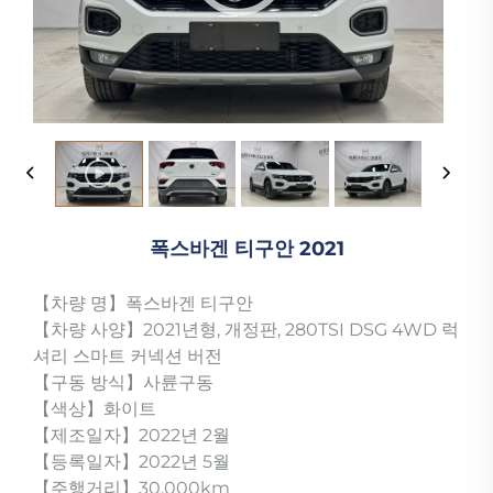
폭스바겐 티구안 2021
【차량 명】폭스바겐 티구안
【차량 사양】2021년형, 개정판, 280TSI DSG 4WD 럭
셔리 스마트 커넥션 버전
【구동 방식】사륜구동
【색상】화이트
【제조일자】2022년 2월
【등록일자】2022년 5월
【주행거리】30,000km