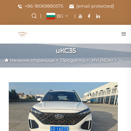
+86-18069880575
[email protected]
BG
иКС35
Начална страница
>
Продукти
>
HYUNDAI
>
иКС35