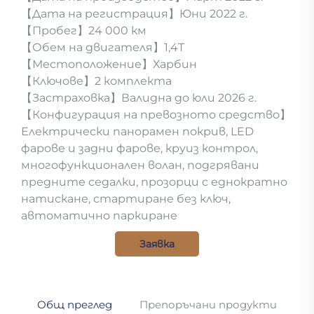
【Дата на регистрация】Юни 2022 г.
【Пробег】24 000 км
【Обем на двигателя】1,4T
【Местоположение】Харбин
【Ключове】2 комплекта
【Застраховка】Валидна до юли 2026 г.
【Конфигурация на превозното средство】
Електрически панорамен покрив, LED
фарове и задни фарове, круиз контрол,
многофункционален волан, подгрявани
предните седалки, прозорци с еднократно
натискане, стартиране без ключ,
автоматично паркиране
Заявка
Общ преглед
Препоръчани продукти