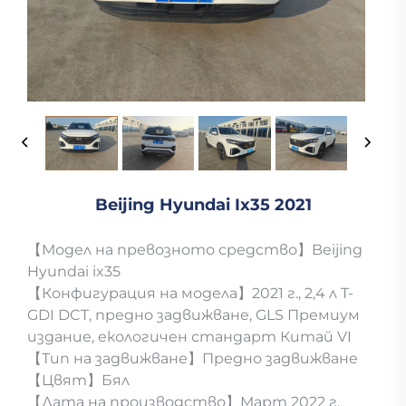
Beijing Hyundai Ix35 2021
【Модел на превозното средство】Beijing
Hyundai ix35
【Конфигурация на модела】2021 г., 2,4 л T-
GDI DCT, предно задвижване, GLS Премиум
издание, екологичен стандарт Китай VI
【Тип на задвижване】Предно задвижване
【Цвят】Бял
【Дата на производство】Март 2022 г.