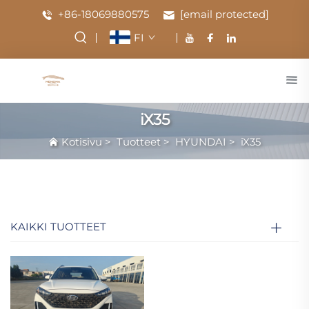
+86-18069880575
[email protected]
FI
iX35
Kotisivu
>
Tuotteet
>
HYUNDAI
>
iX35
KAIKKI TUOTTEET