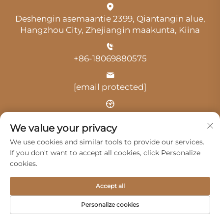
Deshengin asemaantie 2399, Qiantangin alue,
Hangzhou City, Zhejiangin maakunta, Kiina
+86-18069880575
[email protected]
Aika: klo 9.00–18.00
We value your privacy
We use cookies and similar tools to provide our services.
If you don't want to accept all cookies, click Personalize
cookies.
Tekijänoikeus © 2025 Hangzhou Guangji Automobile
Accept all
Service Co., Ltd. -
Tietosuojakäytäntö
Personalize cookies
Tuotteet
Palvelut
Meistä
Ota yhteyttä