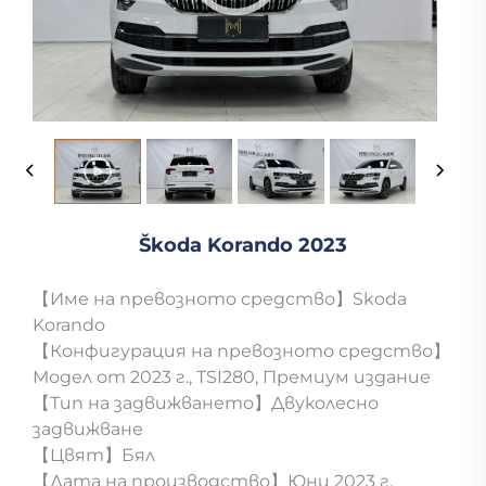
Škoda Korando 2023
【Име на превозното средство】Skoda
Korando
【Конфигурация на превозното средство】
Модел от 2023 г., TSI280, Премиум издание
【Тип на задвижването】Двуколесно
задвижване
【Цвят】Бял
【Дата на производство】Юни 2023 г.