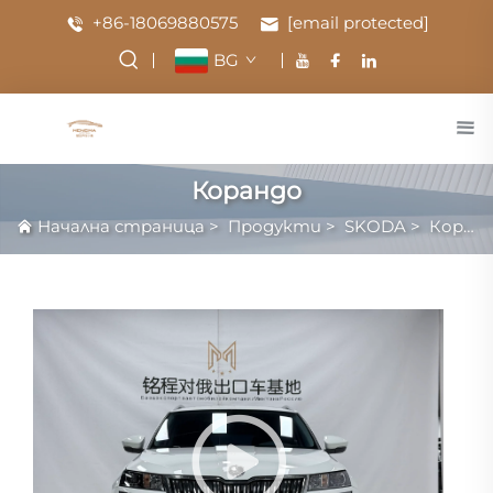
+86-18069880575
[email protected]
BG
Корандо
Начална страница
>
Продукти
>
SKODA
>
Корандо