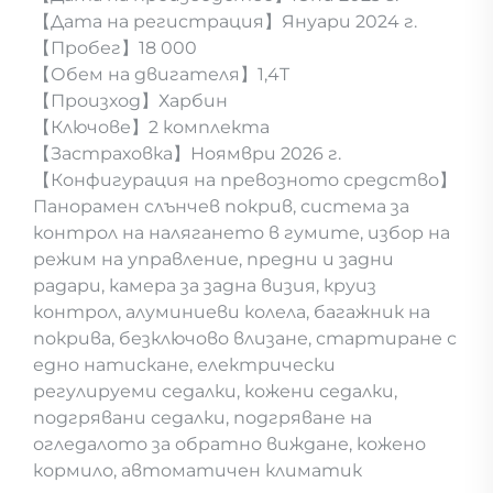
【Дата на регистрация】Януари 2024 г.
【Пробег】18 000
【Обем на двигателя】1,4T
【Произход】Харбин
【Ключове】2 комплекта
【Застраховка】Ноямври 2026 г.
【Конфигурация на превозното средство】
Панорамен слънчев покрив, система за
контрол на налягането в гумите, избор на
режим на управление, предни и задни
радари, камера за задна визия, круиз
контрол, алуминиеви колела, багажник на
покрива, безключово влизане, стартиране с
едно натискане, електрически
регулируеми седалки, кожени седалки,
подгрявани седалки, подгряване на
огледалото за обратно виждане, кожено
кормило, автоматичен климатик