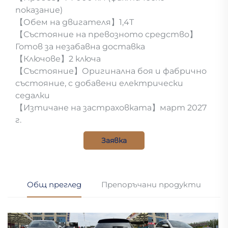
показание)
【Обем на двигателя】1,4T
【Състояние на превозното средство】
Готов за незабавна доставка
【Ключове】2 ключа
【Състояние】Оригинална боя и фабрично
състояние, с добавени електрически
седалки
【Изтичане на застраховката】март 2027
г.
Заявка
Общ преглед
Препоръчани продукти