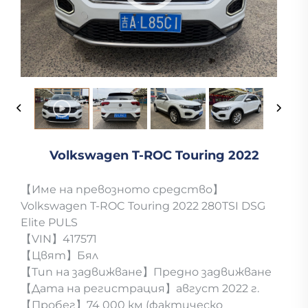
Volkswagen T-ROC Touring 2022
【Име на превозното средство】
Volkswagen T-ROC Touring 2022 280TSI DSG
Elite PULS
【VIN】417571
【Цвят】Бял
【Тип на задвижване】Предно задвижване
【Дата на регистрация】август 2022 г.
【Пробег】74 000 км (фактическо