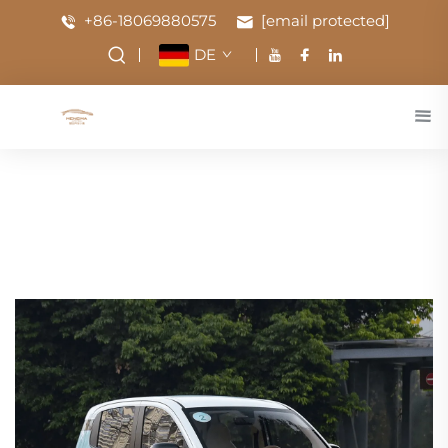
+86-18069880575
[email protected]
DE