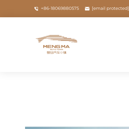
+86-18069880575
[email protected]