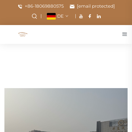
+86-18069880575
[email protected]
DE