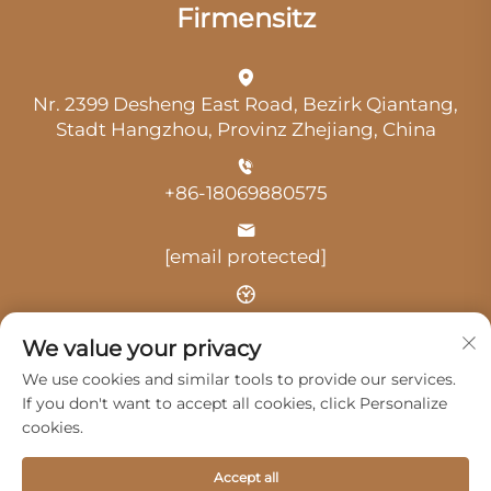
Firmensitz
Nr. 2399 Desheng East Road, Bezirk Qiantang,
Stadt Hangzhou, Provinz Zhejiang, China
+86-18069880575
[email protected]
Uhrzeit: 9:00 Uhr-18:00 Uhr
We value your privacy
We use cookies and similar tools to provide our services.
If you don't want to accept all cookies, click Personalize
cookies.
Urheberrecht © 2025 durch Hangzhou Guangji
Accept all