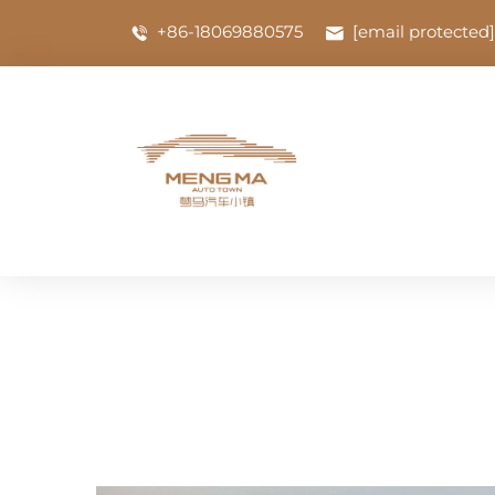
+86-18069880575
[email protected]