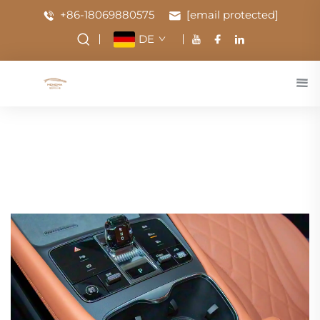
+86-18069880575
[email protected]
DE