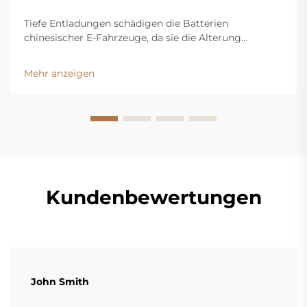
Tiefe Entladungen schädigen die Batterien
chinesischer E-Fahrzeuge, da sie die Alterung
beschleunigen. Erfahren Sie, wie die Begrenzung der
Entlade Tiefe die Lebensdauer, Leistung und
Mehr anzeigen
Wiederverkaufswerte verbessert. Mehr erfahren.
Kundenbewertungen
John Smith