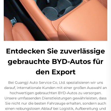
Entdecken Sie zuverlässige
gebrauchte BYD-Autos für
den Export
Bei Guangji Auto Service Co, Ltd. spezialisieren wir uns
darauf, internationale Kunden mit einer großen Auswahl an
hochwertigen gebrauchten BYD-Autos zu versorgen.
Unsere umfassenden Dienstleistungen gewährleisten, dass
Sie nicht nur die besten Fahrzeuge erhalten, sondern auch
einen reibungslosen Ablauf bei Logistik, Aufbereitung und