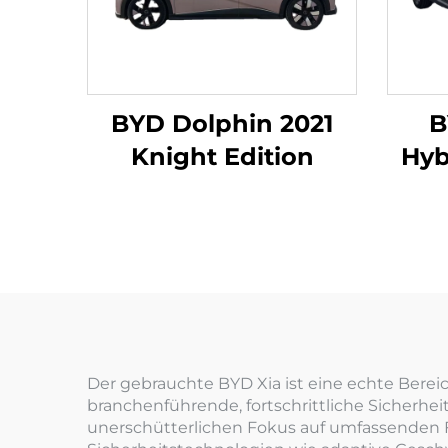
BYD Dolphin 2021
B
Knight Edition
Hyb
Der gebrauchte BYD Xia ist eine echte Ber
branchenführende, fortschrittliche Sicherhe
unerschütterlichen Fokus auf umfassenden F