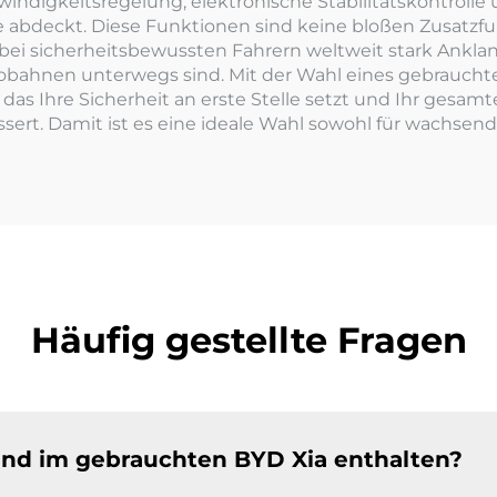
ndigkeitsregelung, elektronische Stabilitätskontrolle u
abdeckt. Diese Funktionen sind keine bloßen Zusatzfun
ei sicherheitsbewussten Fahrern weltweit stark Anklang 
obahnen unterwegs sind. Mit der Wahl eines gebrauchten
 das Ihre Sicherheit an erste Stelle setzt und Ihr gesam
ert. Damit ist es eine ideale Wahl sowohl für wachsend
Häufig gestellte Fragen
nd im gebrauchten BYD Xia enthalten?