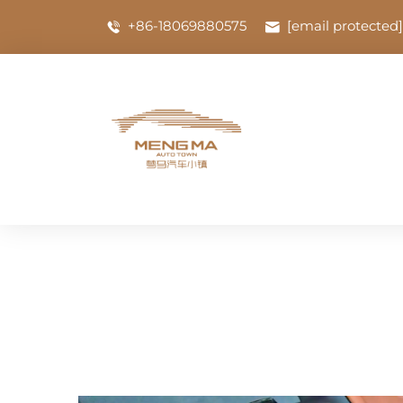
+86-18069880575
[email protected]