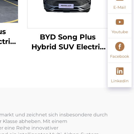
E-Mail
us
Youtube
BYD Song Plus
tric
Hybrid SUV Electric
ite
605km Reichweite
Facebook
Linkedin
markt und zeichnet sich insbesondere durch
er Klasse abheben. Mit einem
r eine Reihe innovativer