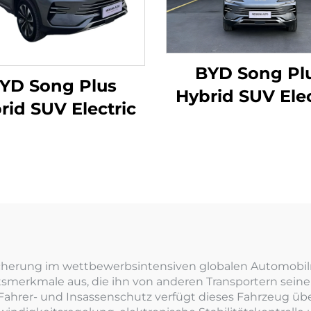
BYD Song Pl
YD Song Plus
Hybrid SUV Elec
rid SUV Electric
605km Reichwe
eicherung im wettbewerbsintensiven globalen Automobil
itsmerkmale aus, die ihn von anderen Transportern sein
ahrer- und Insassenschutz verfügt dieses Fahrzeug übe