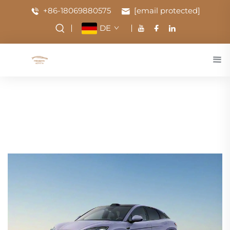
+86-18069880575
[email protected]
DE