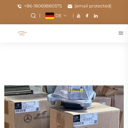
+86-18069880575
[email protected]
DE