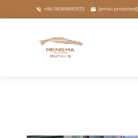
+86-18069880575
[email protected]