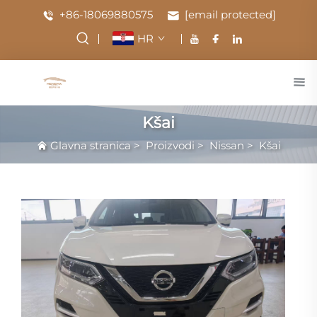
+86-18069880575
[email protected]
HR
Kšai
Glavna stranica
>
Proizvodi
>
Nissan
>
Kšai