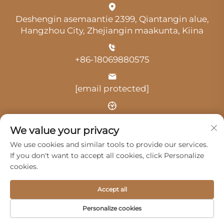
Deshengin asemaantie 2399, Qiantangin alue,
Hangzhou City, Zhejiangin maakunta, Kiina
+86-18069880575
[email protected]
Aika: klo 9.00–18.00
We value your privacy
We use cookies and similar tools to provide our services.
If you don't want to accept all cookies, click Personalize
cookies.
Tekijänoikeus © 2025 Hangzhou Guangji Automobile
Accept all
Service Co., Ltd. -
Tietosuojakäytäntö
Personalize cookies
Tuotteet
Palvelut
Meistä
Ota yhteyttä