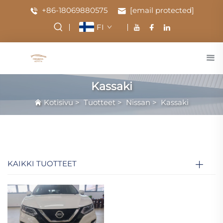
+86-18069880575
[email protected]
FI
Kassaki
Kotisivu
>
Tuotteet
>
Nissan
>
Kassaki
KAIKKI TUOTTEET