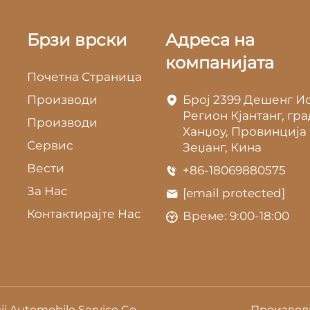
Брзи врски
Адреса на
компанијата
Почетна Страница
Производи
Број 2399 Дешенг Ис
Регион Кјантанг, гра
Производи
Ханџоу, Провинција
Сервис
Зеџанг, Кина
Вести
+86-18069880575
За Нас
[email protected]
Контактирајте Нас
Време: 9:00-18:00
 Automobile Service Co.,
Производ