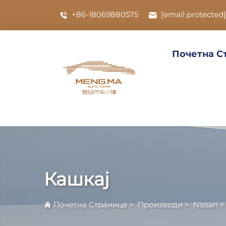
+86-18069880575
[email protected]
Почетна С
Кашкај
Почетна Страница
>
Производи
>
Nissan