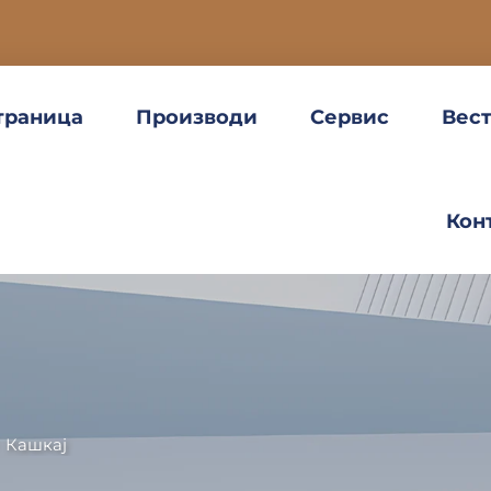
траница
Производи
Сервис
Вес
Кон
>
Кашкај