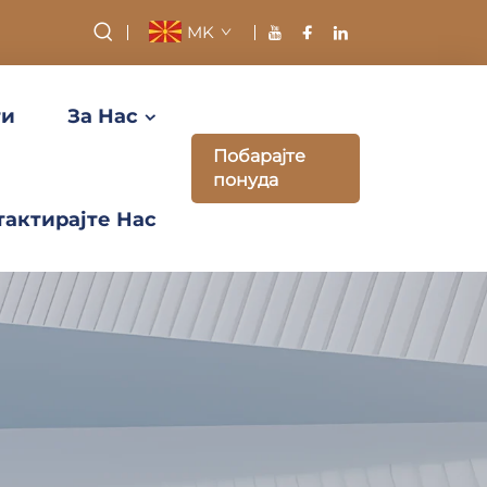
MK
ти
За Нас
Побарајте
понуда
тактирајте Нас