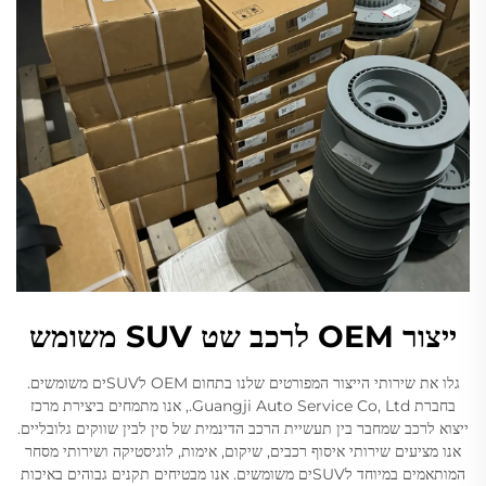
ייצור OEM לרכב שט SUV משומש
גלו את שירותי הייצור המפורטים שלנו בתחום OEM לSUVים משומשים.
בחברת Guangji Auto Service Co, Ltd., אנו מתמחים ביצירת מרכז
ייצוא לרכב שמחבר בין תעשיית הרכב הדינמית של סין לבין שווקים גלובליים.
אנו מציעים שירותי איסוף רכבים, שיקום, אימות, לוגיסטיקה ושירותי מסחר
המותאמים במיוחד לSUVים משומשים. אנו מבטיחים תקנים גבוהים באיכות