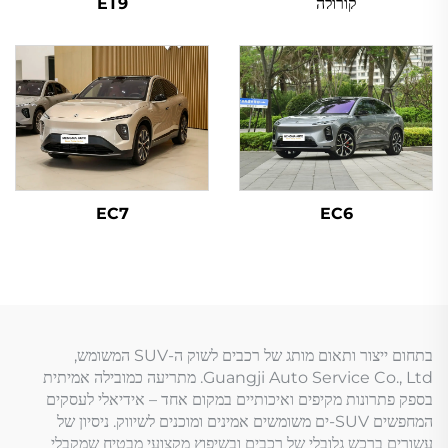
קורולה
ET9
EC7
EC6
בתחום ייצור ותאום מותג של רכבים לשוק ה-SUV המשומש,
Guangji Auto Service Co., Ltd. מתריעה כמובילה אמיתית
בספק פתרונות מקיפים ואיכותיים במקום אחד – אידיאלי לעסקים
המחפשים SUV-ים משומשים אמינים ומוכנים לשיווק. ניסיון של
עשורים ברכש גלובלי של רכבים ובשיפוץ מקצועי מבטיח שמקבלי