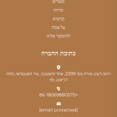
מוצרים
שירות
חֲדָשִים
עַל אָמַת
לְהִתְחַבֵּר אֵלֵינוּ
כתובת החברה
רחוב דשנג מזרח מס' 2399, אזור קיאנטנג', עיר האנגצ'ואו, מחוז
ז'ג'יאנג, סין
+86-18069880575
[email protected]