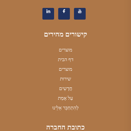
קישורים מהירים
מוצרים
דף הבית
מוצרים
שירות
חֲדָשִים
עַל אָמַת
לְהִתְחַבֵּר אֵלֵינוּ
כתובת החברה