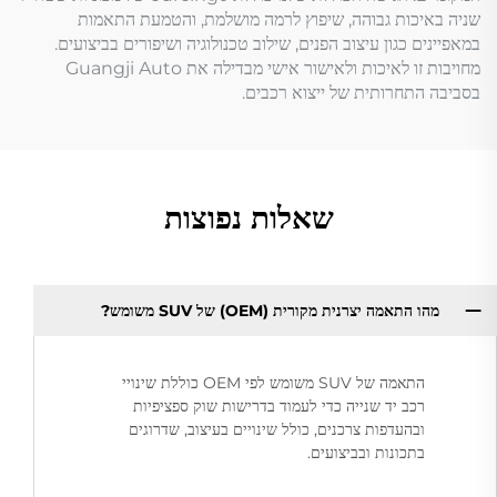
שניה באיכות גבוהה, שיפוץ לרמה מושלמת, והטמעת התאמות
במאפיינים כגון עיצוב הפנים, שילוב טכנולוגיה ושיפורים בביצועים.
מחויבות זו לאיכות ולאישור אישי מבדילה את Guangji Auto
בסביבה התחרותית של ייצוא רכבים.
שאלות נפוצות
מהו התאמה יצרנית מקורית (OEM) של SUV משומש?
התאמה של SUV משומש לפי OEM כוללת שינויי
רכב יד שנייה כדי לעמוד בדרישות שוק ספציפיות
ובהעדפות צרכנים, כולל שינויים בעיצוב, שדרוגים
בתכונות ובביצועים.