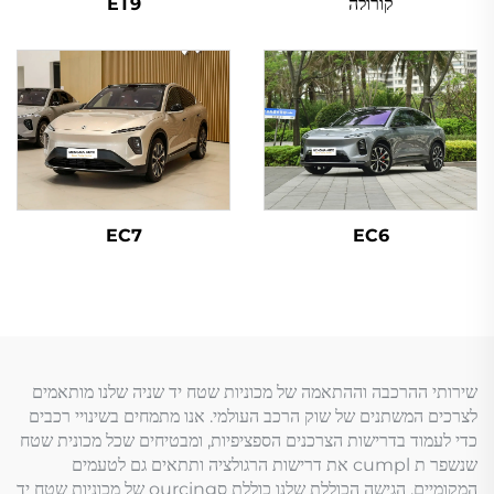
קורולה
ET9
EC7
EC6
שירותי ההרכבה וההתאמה של מכוניות שטח יד שניה שלנו מותאמים
לצרכים המשתנים של שוק הרכב העולמי. אנו מתמחים בשינויי רכבים
כדי לעמוד בדרישות הצרכנים הספציפיות, ומבטיחים שכל מכונית שטח
שנשפר ת cumpl את דרישות הרגולציה ותתאים גם לטעמים
המקומיים. הגישה הכוללת שלנו כוללת סourcing של מכוניות שטח יד